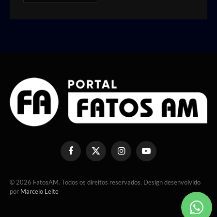
Facebook
X
Instagram
YouTube
(Twitter)
© 2026 FatosAM. Todos os direitos reservados. Design desenvolvido
por
Marcelo Leite