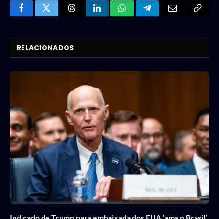
Facebook
Twitter
Threads
LinkedIn
WhatsApp
Telegram
Email
Copy
Link
RELACIONADOS
Indicado de Trump para embaixada dos EUA ‘ama o Brasil’,