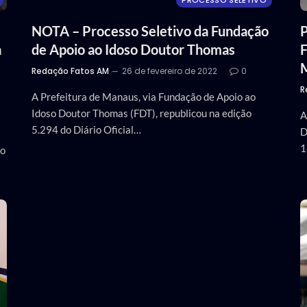
PROCESSO SELETIVO
NOTA – Processo Seletivo da Fundação
P
a
de Apoio ao Idoso Doutor Thomas
F
M
Redação Fatos AM
26 de fevereiro de 2022
0
R
A Prefeitura de Manaus, via Fundação de Apoio ao
Idoso Doutor Thomas (FDT), republicou na edição
A
5.294 do Diário Oficial…
D
1
vo