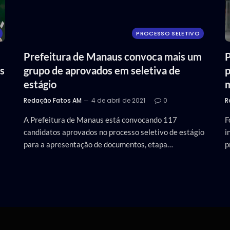
PROCESSO SELETIVO
Prefeitura de Manaus convoca mais um
P
s
grupo de aprovados em seletiva de
p
estágio
m
Redação Fatos AM
4 de abril de 2021
0
R
A Prefeitura de Manaus está convocando 117
F
candidatos aprovados no processo seletivo de estágio
i
para a apresentação de documentos, etapa…
p