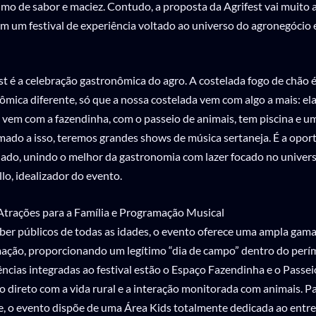
imo de sabor e maciez. Contudo, a proposta da Agrifest vai muito a
 um festival de experiência voltado ao universo do agronegócio 
st é a celebração gastronômica do agro. A costelada fogo de chão é
ômica diferente, só que a nossa costelada vem com algo a mais: ela
 vem com a fazendinha, com o passeio de animais, tem piscina e um
omado a isso, teremos grandes shows de música sertaneja. É a opor
iado, unindo o melhor da gastronomia com lazer focado no univer
o, idealizador do evento.
 Atrações para a Família e Programação Musical
ber públicos de todas as idades, o evento oferece uma ampla gama
ação, proporcionando um legítimo “dia de campo” dentro do perí
ências integradas ao festival estão o Espaço Fazendinha e o Passe
direto com a vida rural e a interação monitorada com animais. Pa
 o evento dispõe de uma Área Kids totalmente dedicada ao entr