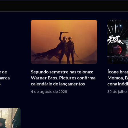
e de
Segundo semestre nas telonas:
Ícone bras
marca
Warner Bros. Pictures confirma
Momoa, Bl
p
calendário de lançamentos
cena inédi
4 de agosto de 2026
30 de julho