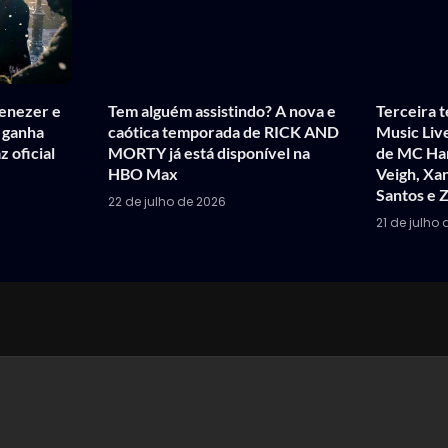
enezer e
Tem alguém assistindo? A nova e
Terceira 
’ ganha
caótica temporada de RICK AND
Music Liv
z oficial
MORTY já está disponível na
de MC Har
HBO Max
Veigh, Xa
Santos e 
22 de julho de 2026
21 de julho