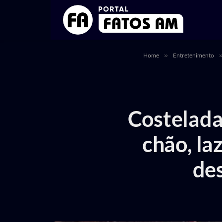
Home
»
Entretenimento
Costelada
chão, la
de