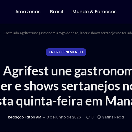
Amazonas
Brasil
Mundo & Famosos
»
Costelada Agrifest une gastronomia fogo de chão, lazer e shows sertanejos no feria
ENTRETENIMENTO
 Agrifest une gastronom
zer e shows sertanejos n
sta quinta-feira em Man
Redação Fatos AM
3 de junho de 2026
0
3 Mins Read