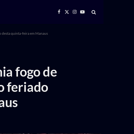
Facebook
X
Instagram
YouTube
(Twitter)
do desta quinta-feira em Manaus
ia fogo de
o feriado
aus