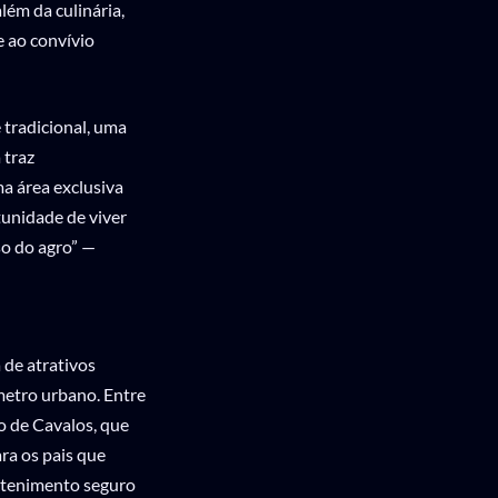
lém da culinária,
e ao convívio
 tradicional, uma
 traz
a área exclusiva
tunidade de viver
so do agro” —
 de atrativos
metro urbano. Entre
io de Cavalos, que
ra os pais que
etenimento seguro