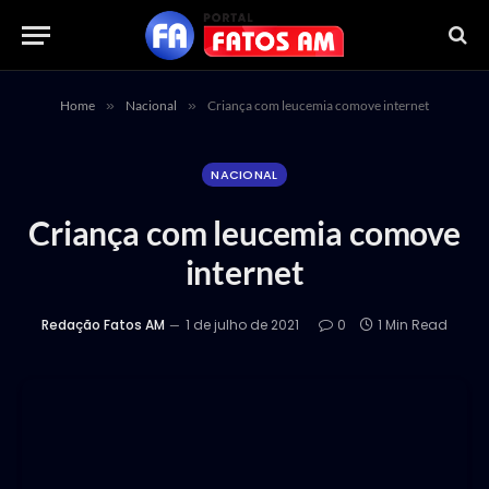
Home
»
Nacional
»
Criança com leucemia comove internet
NACIONAL
Criança com leucemia comove
internet
Redação Fatos AM
1 de julho de 2021
0
1 Min Read