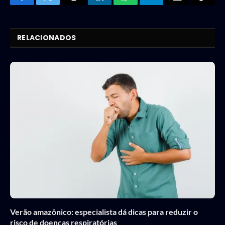
Facebook
Twitter
Threads
LinkedIn
WhatsApp
Telegram
Email
Copy
Link
RELACIONADOS
Verão amazônico: especialista dá dicas para reduzir o
risco de doenças respiratórias