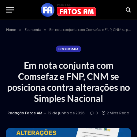
Home
»
Economia
»
Em nota conjunta com Comsefaz e FNP, CNM se posiciona contra alterações no Simples Nacional
ECONOMIA
Em nota conjunta com
Comsefaz e FNP, CNM se
posiciona contra alterações no
Simples Nacional
Redação Fatos AM
12 de junho de 2026
0
2 Mins Read