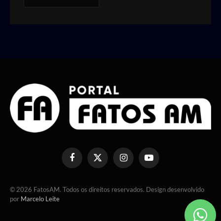
Facebook
X
Instagram
YouTube
(Twitter)
© 2026 FatosAM. Todos os direitos reservados. Design desenvolvido
por
Marcelo Leite