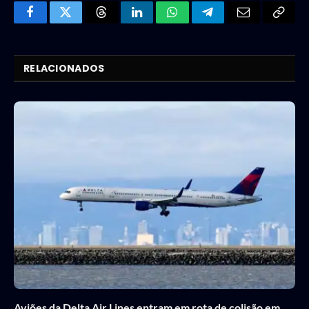
Facebook
Twitter
Threads
LinkedIn
WhatsApp
Telegram
Email
Copy
Link
RELACIONADOS
Aviões da Delta Air Lines entram em rota de colisão em