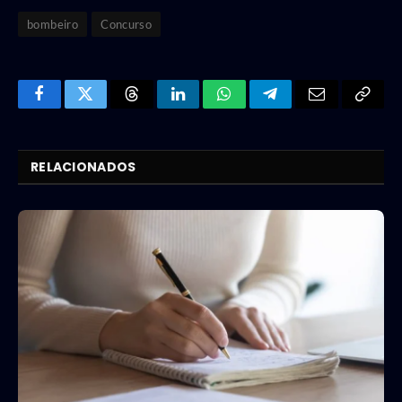
bombeiro
Concurso
Facebook
Twitter
Threads
LinkedIn
WhatsApp
Telegram
Email
Copy
Link
RELACIONADOS