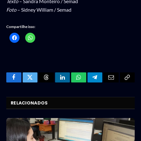
Texto
– Sandra Monteiro / Semad
Foto
– Sidney William / Semad
Compartilhe isso:
Facebook
Twitter
Threads
LinkedIn
WhatsApp
Telegram
Email
Copy
Link
RELACIONADOS