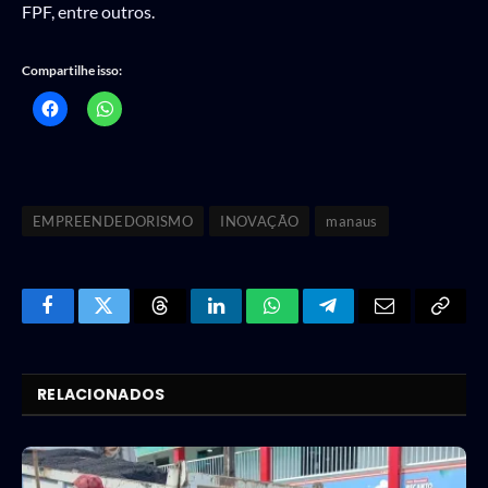
FPF, entre outros.
Compartilhe isso:
EMPREENDEDORISMO
INOVAÇÃO
manaus
Facebook
Twitter
Threads
LinkedIn
WhatsApp
Telegram
Email
Copy
Link
RELACIONADOS