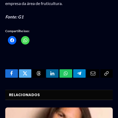
empresa da área de fruticultura.
Fonte: G1
Compartilhe isso:
Facebook
Twitter
Threads
LinkedIn
WhatsApp
Telegram
Email
Copy
Link
RELACIONADOS