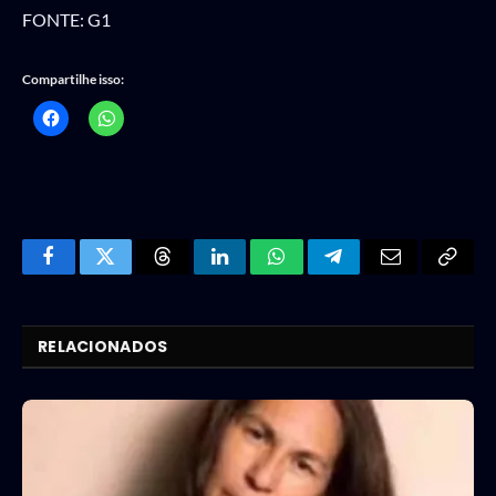
FONTE: G1
Compartilhe isso:
Facebook
Twitter
Threads
LinkedIn
WhatsApp
Telegram
Email
Copy
Link
RELACIONADOS