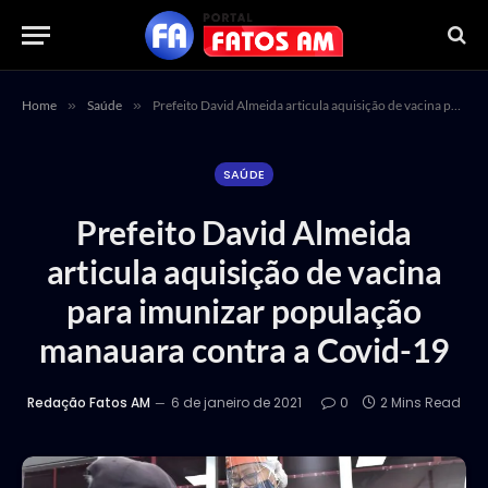
Home
»
Saúde
»
Prefeito David Almeida articula aquisição de vacina para imunizar população manauara contra a Covid-19
SAÚDE
Prefeito David Almeida
articula aquisição de vacina
para imunizar população
manauara contra a Covid-19
Redação Fatos AM
6 de janeiro de 2021
0
2 Mins Read