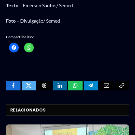
Texto
– Emerson Santos/ Semed
Foto
– Divulgação/ Semed
Compartilhe isso:
Facebook
Twitter
Threads
LinkedIn
WhatsApp
Telegram
Email
Copy
Link
RELACIONADOS