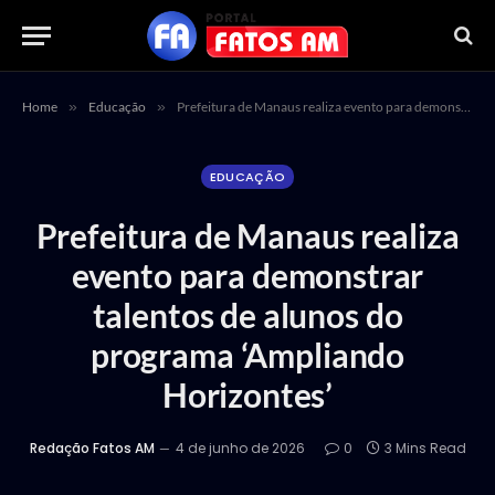
Home
»
Educação
»
Prefeitura de Manaus realiza evento para demonstrar talentos de alunos do programa ‘Ampliando Horizontes’
EDUCAÇÃO
Prefeitura de Manaus realiza
evento para demonstrar
talentos de alunos do
programa ‘Ampliando
Horizontes’
Redação Fatos AM
4 de junho de 2026
0
3 Mins Read