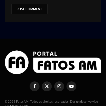
Facebook
X
Instagram
YouTube
(Twitter)
© 2026 FatosAM. Todos os direitos reservados. Design desenvolvido