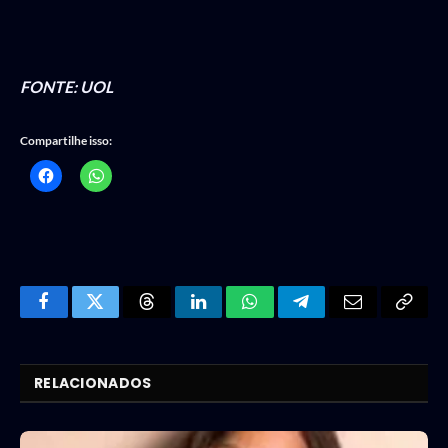
FONTE: UOL
Compartilhe isso:
Facebook
Twitter
Threads
LinkedIn
WhatsApp
Telegram
Email
Copy
Link
RELACIONADOS