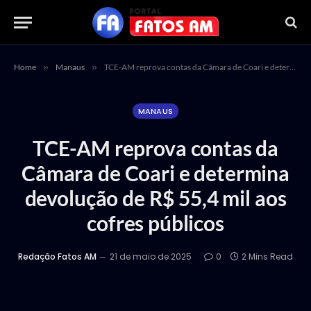
Home
»
Manaus
»
TCE-AM reprova contas da Câmara de Coari e determina devolução de R$ 55,4 mil aos cofres públicos
MANAUS
TCE-AM reprova contas da
Câmara de Coari e determina
devolução de R$ 55,4 mil aos
cofres públicos
Redação Fatos AM
21 de maio de 2025
0
2 Mins Read