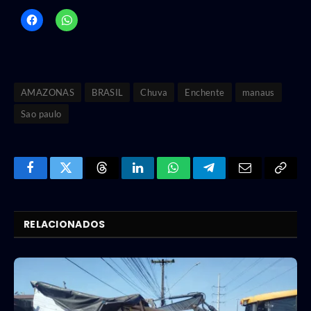
AMAZONAS
BRASIL
Chuva
Enchente
manaus
Sao paulo
Facebook
Twitter
Threads
LinkedIn
WhatsApp
Telegram
Email
Copy
Link
RELACIONADOS