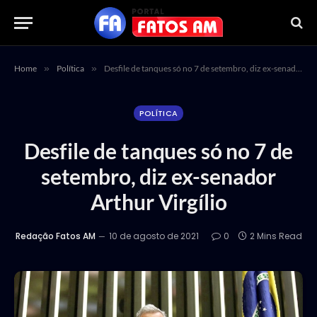
Home
»
Política
»
Desfile de tanques só no 7 de setembro, diz ex-senador Arthur Virgílio
POLÍTICA
Desfile de tanques só no 7 de
setembro, diz ex-senador
Arthur Virgílio
Redação Fatos AM
10 de agosto de 2021
0
2 Mins Read