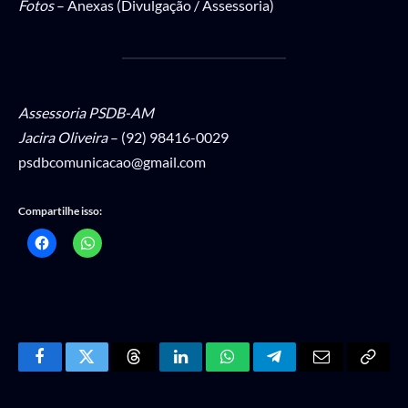
Fotos
– Anexas (Divulgação / Assessoria)
Assessoria PSDB-AM
Jacira Oliveira
– (92) 98416-0029
psdbcomunicacao@gmail.com
Compartilhe isso:
Facebook
Twitter
Threads
LinkedIn
WhatsApp
Telegram
Email
Copy
Link