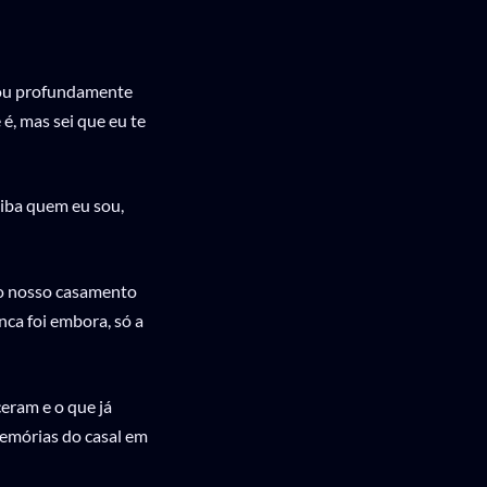
cou profundamente
é, mas sei que eu te
iba quem eu sou,
do nosso casamento
nca foi embora, só a
eram e o que já
 memórias do casal em