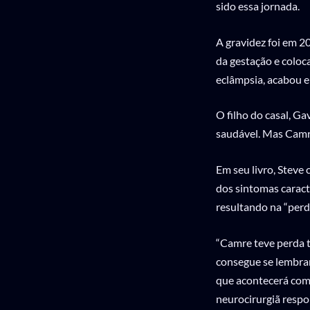
sido essa jornada.
A gravidez foi em 2
da gestação e coloc
eclâmpsia, acabou 
O filho do casal, G
saudável. Mas Camre
Em seu livro, Steve
dos sintomas caract
resultando na “perd
“Camre teve perda t
consegue se lembrar
que acontecerá com 
neurocirurgiã respo