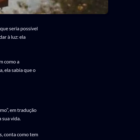
ue seria possível
r à luz: ela
im como a
, ela sabia que o
 amo”, em tradução
 sua vida.
os, conta como tem