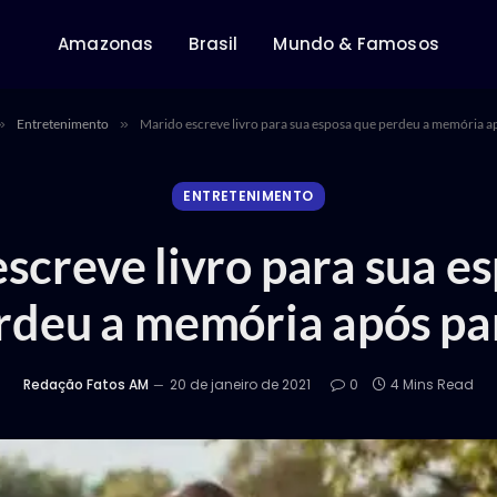
Amazonas
Brasil
Mundo & Famosos
»
Entretenimento
»
Marido escreve livro para sua esposa que perdeu a memória a
ENTRETENIMENTO
screve livro para sua e
rdeu a memória após pa
Redação Fatos AM
20 de janeiro de 2021
0
4 Mins Read