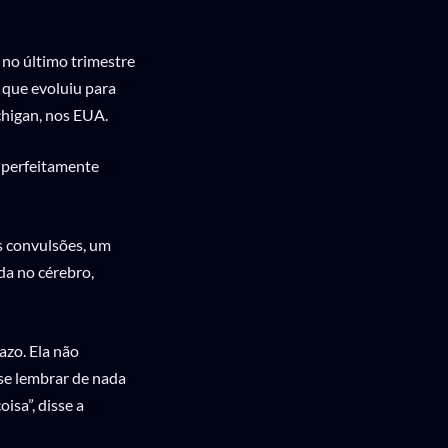
 no último trimestre
 que evoluiu para
higan, nos EUA.
, perfeitamente
es convulsões, um
da no cérebro,
azo. Ela não
se lembrar de nada
isa”, disse a