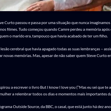
ve Curto passou e passa por uma situação que nunca imaginamos q
s nos filmes. Tudo começou quando Camre perdeu a memória após da
uem o marido era, tampouco que havia acabado de ter um filho.
lesão cerebral que havia apagado todas as suas lembranças – ass
r novas memórias. Mas, apesar de não saber quem Steve Curto era
spirou a escrever o livro But I know I love you (“Mas eu sei que te
 a mulher a relembrar todos os dias e momentos mais importantes da
ograma Outside Source, da BBC, o casal, que está junto há dez an