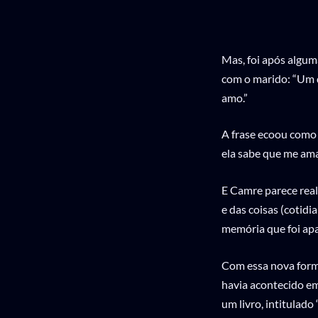
Mas, foi após algu
com o marido: “Um d
amo.”
A frase ecoou como
ela sabe que me ama.
E Camre parece rea
e das coisas (cotid
memória que foi ap
Com essa nova forma
havia acontecido em 
um livro, intitulado 