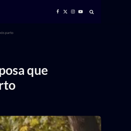
Facebook
X
Instagram
YouTube
(Twitter)
pós parto
sposa que
rto