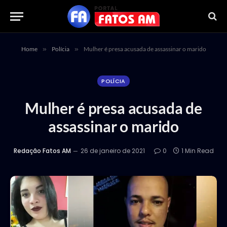
Home
»
Polícia
»
Mulher é presa acusada de assassinar o marido
POLÍCIA
Mulher é presa acusada de
assassinar o marido
Redação Fatos AM
26 de janeiro de 2021
0
1 Min Read